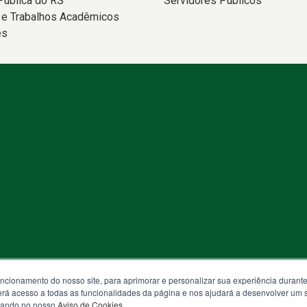
Pública do RS
Servidores Públicos
 e Trabalhos Acadêmicos
es
min às 18h
uncionamento do nosso site, para aprimorar e personalizar sua experiência duran
 terá acesso a todas as funcionalidades da página e nos ajudará a desenvolver um
izando no nosso
Aviso de Cookies
.