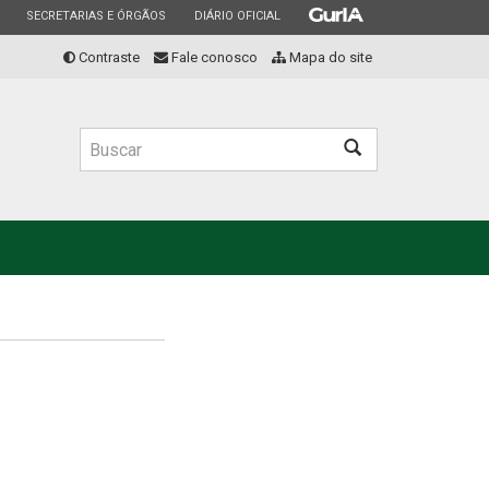
ESTADO
ESTADO
ESTADO
SECRETARIAS E ÓRGÃOS
DIÁRIO OFICIAL
Contraste
Fale conosco
Mapa do site
Buscar