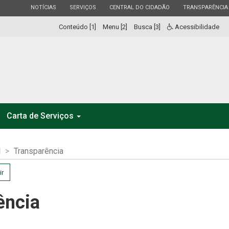
ESTADO
ESTADO
ESTADO
ESTADO
NOTÍCIAS
SERVIÇOS
CENTRAL DO CIDADÃO
TRANSPARÊNCIA
Conteúdo [1]
Menu [2]
Busca [3]
Acessibilidade
Carta de Serviços
l
Transparência
ir
ência