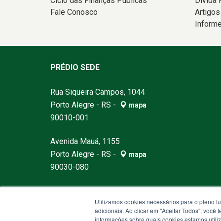
Ciclo das Finanças Públicas
Dívida 
Fale Conosco
Artigos
Inform
PRÉDIO SEDE
Rua Siqueira Campos, 1044
Porto Alegre - RS -
mapa
90010-001
Avenida Mauá, 1155
Porto Alegre - RS -
mapa
90030-080
Horário de atendimento: 8h30min às 12h e 13h30
Utilizamos cookies necessários para o pleno f
Atendimento Geral:
(51) 3214-5000
adicionais. Ao clicar em "Aceitar Todos", você
E-mail:
tesouro@sefaz.rs.gov.br
informações sobre quais cookies estamos util