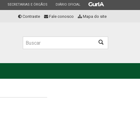
ESTADO
ESTADO
ESTADO
SECRETARIAS E ÓRGÃOS
DIÁRIO OFICIAL
Contraste
Fale conosco
Mapa do site
Buscar