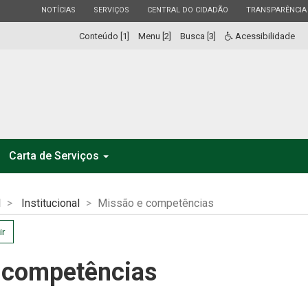
ESTADO
ESTADO
ESTADO
ESTADO
NOTÍCIAS
SERVIÇOS
CENTRAL DO CIDADÃO
TRANSPARÊNCIA
Conteúdo [1]
Menu [2]
Busca [3]
Acessibilidade
Carta de Serviços
l
Institucional
Missão e competências
ir
 competências