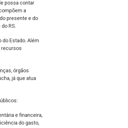
de possa contar
e compõem a
 do presente e do
 do RS.
o do Estado. Além
s recursos
anças, órgãos
cha, já que atua
públicos:
tária e financeira,
iciência do gasto,