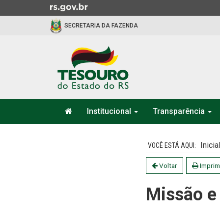
Ir
para
SECRETARIA DA FAZENDA
o
conteúdo
Ir
para
o
menu
Ir
Início
para
Institucional
Transparência
do
a
menu
Início
busca
do
Inicia
conteúdo
Voltar
Imprim
Missão e