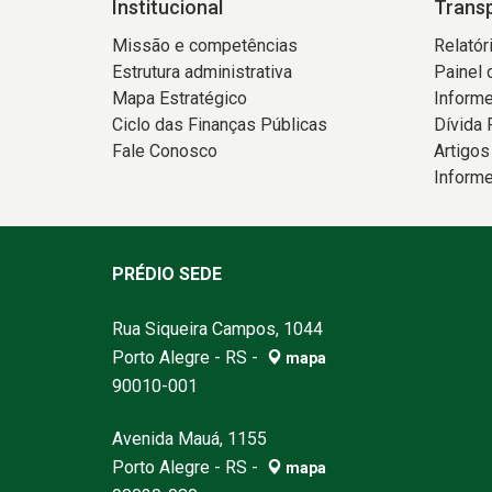
Institucional
Trans
Missão e competências
Relatór
Estrutura administrativa
Painel 
Mapa Estratégico
Informe
Ciclo das Finanças Públicas
Dívida 
Fale Conosco
Artigos
Inform
PRÉDIO SEDE
Rua Siqueira Campos, 1044
Porto Alegre - RS -
mapa
90010-001
Avenida Mauá, 1155
Porto Alegre - RS -
mapa