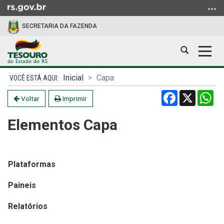
Ir
para
SECRETARIA DA FAZENDA
o
conteúdo
Abrir
Alter
Ir
a
a
para
Início
busca
nave
o
Inicial
Capa
do
menu
Facebook
X
Wh
conteúdo
Voltar
Imprimir
Ir
para
Elementos Capa
a
busca
Plataformas
Paineis
Relatórios