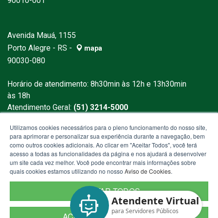
90010-001
Avenida Mauá, 1155
Porto Alegre - RS -
mapa
90030-080
Horário de atendimento: 8h30min às 12h e 13h30min
às 18h
Atendimento Geral:
(51) 3214-5000
E-mail:
tesouro@sefaz.rs.gov.br
Utilizamos cookies necessários para o pleno funcionamento do nosso site,
para aprimorar e personalizar sua experiência durante a navegação, bem
como outros cookies adicionais. Ao clicar em "Aceitar Todos", você terá
acesso a todas as funcionalidades da página e nos ajudará a desenvolver
um site cada vez melhor. Você pode encontrar mais informações sobre
quais cookies estamos utilizando no nosso
Aviso de Cookies
.
ACEITAR TODOS
Atendente Virtual
para Servidores Públicos
ACEITAR NECESSÁRIOS